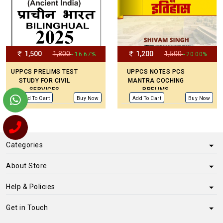
1,500
1,800
1,200
1,500
- 16.67%
- 20.00%
UPPCS PRELIMS TEST
UPPCS NOTES PCS
STUDY FOR CIVIL
MANTRA COCHING
SERVICES
PRELIMS
Add To Cart
Buy Now
Add To Cart
Buy Now
Categories
About Store
Help & Policies
Get in Touch