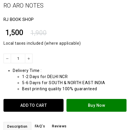
RO ARO NOTES
RJ BOOK SHOP
₹ 1,500
1,900
Local taxes included (where applicable)
Delivery Time :
1-2 Days for DELHI NCR
5-6 Dayrs for SOUTH & NORTH EAST INDIA
Best printing quality 100% guaranteed
ADD TO CART
Buy Now
FAQ's
Reviews
Description