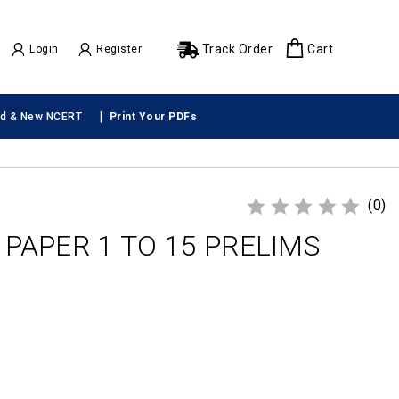
Track Order
Cart
Login
Register
|
ld & New NCERT
Print Your PDFs
(0)
T PAPER 1 TO 15 PRELIMS