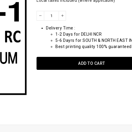
Local taxes included (where applicable)
Delivery Time :
1-2 Days for DELHI NCR
5-6 Dayrs for SOUTH & NORTH EAST I
Best printing quality 100% guaranteed
ADD TO CART