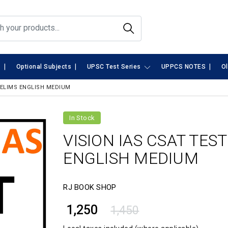
|
|
|
s
Optional Subjects
UPSC Test Series
UPPCS NOTES
O
PRELIMS ENGLISH MEDIUM
In Stock
VISION IAS CSAT TES
ENGLISH MEDIUM
RJ BOOK SHOP
₹ 1,250
1,450