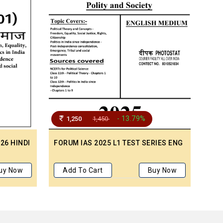
- 13.79%
1,250
1,450
26 HINDI
FORUM IAS 2025 L1 TEST SERIES ENG
PW 
MED
uy Now
Add To Cart
Buy Now
A