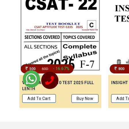
- 16.67%
500
600
800
VISION IAS CSAT 10 TEST 2025 FULL
INSIGHT
LENTH
Add To Cart
Buy Now
Add T