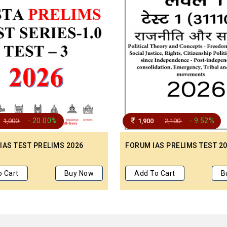
- 20.00%
- 9.52%
1,000
1,900
2,100
 IAS TEST PRELIMS 2026
FORUM IAS PRELIMS TEST 20
o Cart
Buy Now
Add To Cart
B