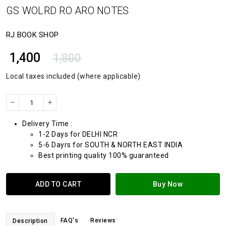
GS WOLRD RO ARO NOTES
RJ BOOK SHOP
₹ 1,400
1,800
Local taxes included (where applicable)
Delivery Time :
1-2 Days for DELHI NCR
5-6 Dayrs for SOUTH & NORTH EAST INDIA
Best printing quality 100% guaranteed
ADD TO CART
Buy Now
FAQ's
Reviews
Description