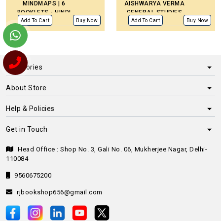
MINDMAPS | 6
AISHWARYA VERMA
BOOKLETS - HINDI
GENERAL STUDIES
MEDIUM
TOPPER NOTES BY
Add To Cart
Buy Now
Add To Cart
Buy Now
AISHWARYA VERMA
|ENGLISH MEDIUM
Categories
About Store
Help & Policies
Get in Touch
Head Office : Shop No. 3, Gali No. 06, Mukherjee Nagar, Delhi-
110084
9560675200
rjbookshop656@gmail.com