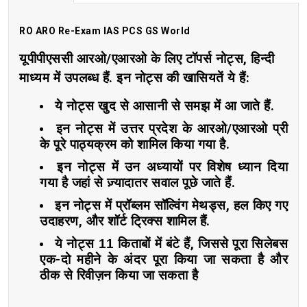
RO ARO Re-Exam IAS PCS GS World
यूपीपीएससी
आरओ
/
एआरओ
के
लिए
टॉपर्स
नोट्स
,
हिन्दी
माध्यम
में
उपलब्ध
हैं
.
इन
नोट्स
की
खासियतें
ये
हैं
:
ये
नोट्स
खुद
से
आसानी
से
समझ
में
आ
जाते
हैं
.
इन
नोट्स
में
उत्तर
प्रदेश
के
आरओ
/
एआरओ
प्री
के
पूरे
पाठ्यक्रम
को
शामिल
किया
गया
है
.
इन
नोट्स
में
उन
अध्यायों
पर
विशेष
ध्यान
दिया
गया
है
जहां
से
ज़्यादातर
सवाल
पूछे
जाते
हैं
.
इन
नोट्स
में
प्रॉब्लम
सॉल्विंग
मेथड्स
,
हल
किए
गए
उदाहरण
,
और
शॉर्ट
ट्रिक्स
शामिल
हैं
.
ये
नोट्स 11
किताबों
में
बंटे
हैं
,
जिससे
पूरा
सिलेबस
एक
-
दो
महीने
के
अंदर
पूरा
किया
जा
सकता
है
और
ठीक
से
रिवीज़न
किया
जा
सकता
है