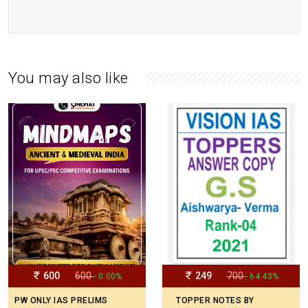
You may also like
600
600
249
700
- 0.00%
- 64.43%
PW ONLY IAS PRELIMS
TOPPER NOTES BY