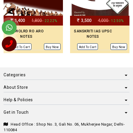
1,400
1,800
3,500
4,000
- 22.22%
- 12.50%
GS WOLRD RO ARO
SANSKRITI IAS UPSC
NOTES
NOTES
Add To Cart
Buy Now
Add To Cart
Buy Now
Categories
About Store
Help & Policies
Get in Touch
Head Office : Shop No. 3, Gali No. 06, Mukherjee Nagar, Delhi-
110084