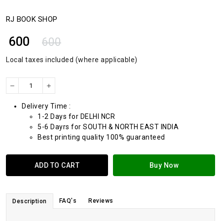
RJ BOOK SHOP
₹ 600
600
Local taxes included (where applicable)
Delivery Time :
1-2 Days for DELHI NCR
5-6 Dayrs for SOUTH & NORTH EAST INDIA
Best printing quality 100% guaranteed
ADD TO CART
Buy Now
FAQ's
Reviews
Description